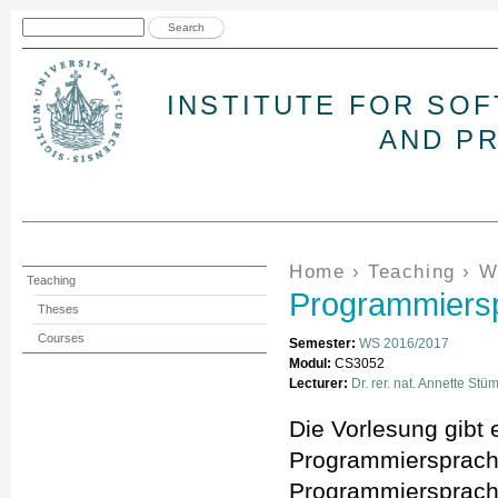
Jum
Search form
Search
INSTITUTE FOR SO
AND P
You are here
Home
›
Teaching
›
W
Teaching
Programmiers
Theses
Courses
Semester:
WS 2016/2017
Modul:
CS3052
Lecturer:
Dr. rer. nat. Annette Stü
Die Vorlesung gibt
Programmiersprachen
Programmiersprache